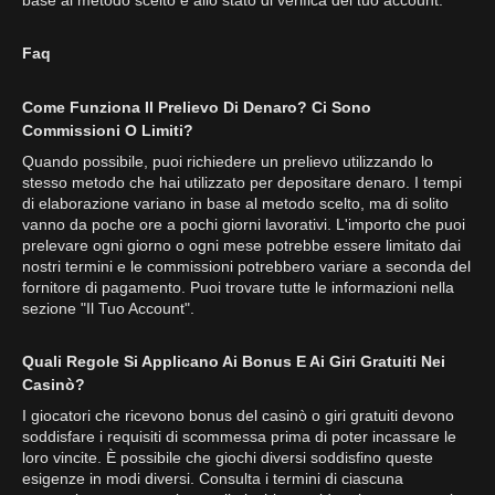
base al metodo scelto e allo stato di verifica del tuo account.
Faq
Come Funziona Il Prelievo Di Denaro? Ci Sono
Commissioni O Limiti?
Quando possibile, puoi richiedere un prelievo utilizzando lo
stesso metodo che hai utilizzato per depositare denaro. I tempi
di elaborazione variano in base al metodo scelto, ma di solito
vanno da poche ore a pochi giorni lavorativi. L'importo che puoi
prelevare ogni giorno o ogni mese potrebbe essere limitato dai
nostri termini e le commissioni potrebbero variare a seconda del
fornitore di pagamento. Puoi trovare tutte le informazioni nella
sezione "Il Tuo Account".
Quali Regole Si Applicano Ai Bonus E Ai Giri Gratuiti Nei
Casinò?
I giocatori che ricevono bonus del casinò o giri gratuiti devono
soddisfare i requisiti di scommessa prima di poter incassare le
loro vincite. È possibile che giochi diversi soddisfino queste
esigenze in modi diversi. Consulta i termini di ciascuna