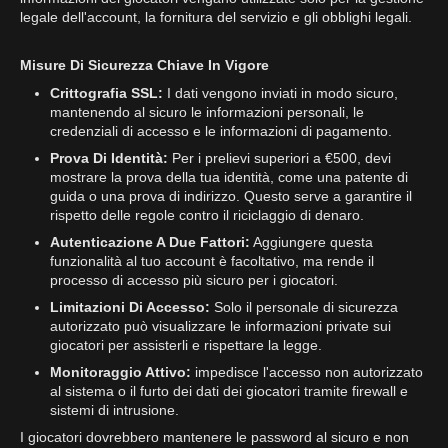
legale dell'account, la fornitura del servizio e gli obblighi legali.
Misure Di Sicurezza Chiave In Vigore
Crittografia SSL:
I dati vengono inviati in modo sicuro,
mantenendo al sicuro le informazioni personali, le
credenziali di accesso e le informazioni di pagamento.
Prova Di Identità:
Per i prelievi superiori a €500, devi
mostrare la prova della tua identità, come una patente di
guida o una prova di indirizzo. Questo serve a garantire il
rispetto delle regole contro il riciclaggio di denaro.
Autenticazione A Due Fattori:
Aggiungere questa
funzionalità al tuo account è facoltativo, ma rende il
processo di accesso più sicuro per i giocatori.
Limitazioni Di Accesso:
Solo il personale di sicurezza
autorizzato può visualizzare le informazioni private sui
giocatori per assisterli e rispettare la legge.
Monitoraggio Attivo:
impedisce l'accesso non autorizzato
al sistema o il furto dei dati dei giocatori tramite firewall e
sistemi di intrusione.
I giocatori dovrebbero mantenere le password al sicuro e non