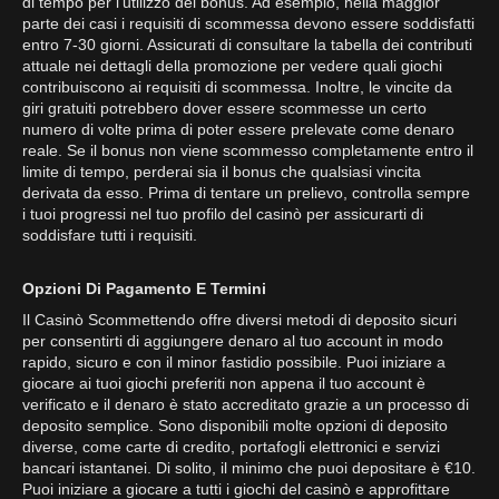
di tempo per l'utilizzo del bonus. Ad esempio, nella maggior
parte dei casi i requisiti di scommessa devono essere soddisfatti
entro 7-30 giorni. Assicurati di consultare la tabella dei contributi
attuale nei dettagli della promozione per vedere quali giochi
contribuiscono ai requisiti di scommessa. Inoltre, le vincite da
giri gratuiti potrebbero dover essere scommesse un certo
numero di volte prima di poter essere prelevate come denaro
reale. Se il bonus non viene scommesso completamente entro il
limite di tempo, perderai sia il bonus che qualsiasi vincita
derivata da esso. Prima di tentare un prelievo, controlla sempre
i tuoi progressi nel tuo profilo del casinò per assicurarti di
soddisfare tutti i requisiti.
Opzioni Di Pagamento E Termini
Il Casinò Scommettendo offre diversi metodi di deposito sicuri
per consentirti di aggiungere denaro al tuo account in modo
rapido, sicuro e con il minor fastidio possibile. Puoi iniziare a
giocare ai tuoi giochi preferiti non appena il tuo account è
verificato e il denaro è stato accreditato grazie a un processo di
deposito semplice. Sono disponibili molte opzioni di deposito
diverse, come carte di credito, portafogli elettronici e servizi
bancari istantanei. Di solito, il minimo che puoi depositare è €10.
Puoi iniziare a giocare a tutti i giochi del casinò e approfittare