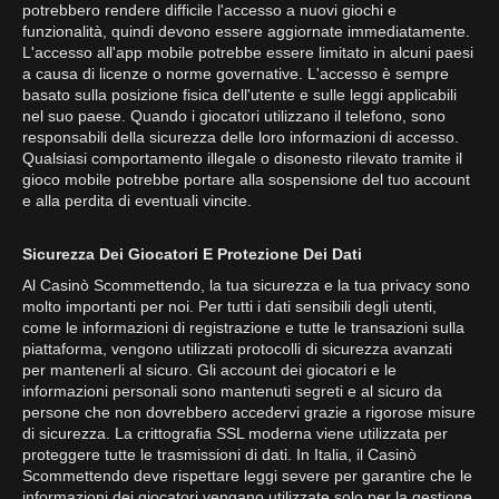
potrebbero rendere difficile l'accesso a nuovi giochi e
funzionalità, quindi devono essere aggiornate immediatamente.
L'accesso all'app mobile potrebbe essere limitato in alcuni paesi
a causa di licenze o norme governative. L'accesso è sempre
basato sulla posizione fisica dell'utente e sulle leggi applicabili
nel suo paese. Quando i giocatori utilizzano il telefono, sono
responsabili della sicurezza delle loro informazioni di accesso.
Qualsiasi comportamento illegale o disonesto rilevato tramite il
gioco mobile potrebbe portare alla sospensione del tuo account
e alla perdita di eventuali vincite.
Sicurezza Dei Giocatori E Protezione Dei Dati
Al Casinò Scommettendo, la tua sicurezza e la tua privacy sono
molto importanti per noi. Per tutti i dati sensibili degli utenti,
come le informazioni di registrazione e tutte le transazioni sulla
piattaforma, vengono utilizzati protocolli di sicurezza avanzati
per mantenerli al sicuro. Gli account dei giocatori e le
informazioni personali sono mantenuti segreti e al sicuro da
persone che non dovrebbero accedervi grazie a rigorose misure
di sicurezza. La crittografia SSL moderna viene utilizzata per
proteggere tutte le trasmissioni di dati. In Italia, il Casinò
Scommettendo deve rispettare leggi severe per garantire che le
informazioni dei giocatori vengano utilizzate solo per la gestione