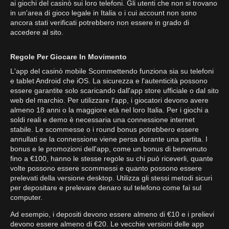
ai giochi del casinò sui loro telefoni. Gli utenti che non si trovano
in un'area di gioco legale in Italia o i cui account non sono
ancora stati verificati potrebbero non essere in grado di
accedere al sito.
Regole Per Giocare In Movimento
L'app del casinò mobile Scommettendo funziona sia su telefoni
e tablet Android che iOS. La sicurezza e l'autenticità possono
essere garantite solo scaricando dall'app store ufficiale o dal sito
web del marchio. Per utilizzare l'app, i giocatori devono avere
almeno 18 anni o la maggiore età nel loro Italia. Per i giochi a
soldi reali e demo è necessaria una connessione internet
stabile. Le scommesse o i round bonus potrebbero essere
annullati se la connessione viene persa durante una partita. I
bonus e le promozioni dell'app, come un bonus di benvenuto
fino a €100, hanno le stesse regole su chi può riceverli, quante
volte possono essere scommessi e quanto possono essere
prelevati della versione desktop. Utilizza gli stessi metodi sicuri
per depositare e prelevare denaro sul telefono come fai sul
computer.
Ad esempio, i depositi devono essere almeno di €10 e i prelievi
devono essere almeno di €20. Le vecchie versioni delle app