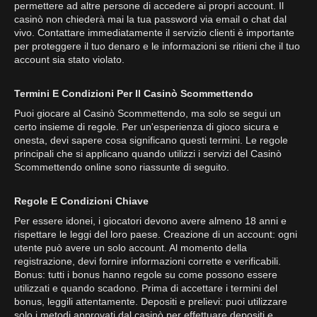
permettere ad altre persone di accedere ai propri account. Il
casinò non chiederà mai la tua password via email o chat dal
vivo. Contattare immediatamente il servizio clienti è importante
per proteggere il tuo denaro e le informazioni se ritieni che il tuo
account sia stato violato.
Termini E Condizioni Per Il Casinò Scommettendo
Puoi giocare al Casinò Scommettendo, ma solo se segui un
certo insieme di regole. Per un'esperienza di gioco sicura e
onesta, devi sapere cosa significano questi termini. Le regole
principali che si applicano quando utilizzi i servizi del Casinò
Scommettendo online sono riassunte di seguito.
Regole E Condizioni Chiave
Per essere idonei, i giocatori devono avere almeno 18 anni e
rispettare le leggi del loro paese. Creazione di un account: ogni
utente può avere un solo account. Al momento della
registrazione, devi fornire informazioni corrette e verificabili.
Bonus: tutti i bonus hanno regole su come possono essere
utilizzati e quando scadono. Prima di accettare i termini del
bonus, leggili attentamente. Depositi e prelievi: puoi utilizzare
solo i metodi approvati dal casinò per effettuare depositi e