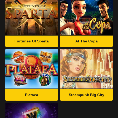
Fortunes Of Sparta
King of Cards
Plataea
Steampunk Big City