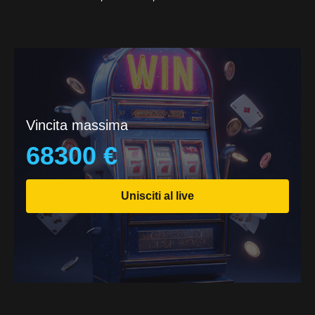
Vincita massima
68300 €
Unisciti al live