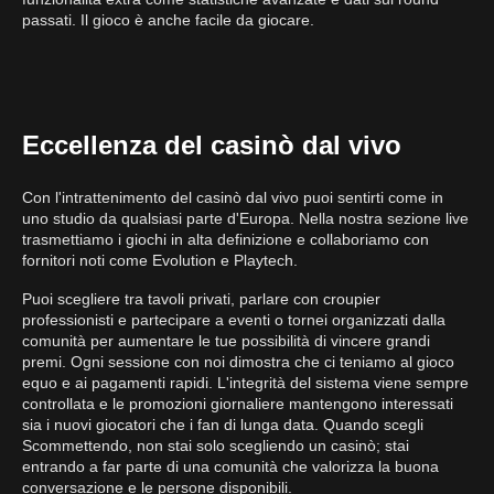
passati. Il gioco è anche facile da giocare.
Eccellenza del casinò dal vivo
Con l'intrattenimento del casinò dal vivo puoi sentirti come in
uno studio da qualsiasi parte d'Europa. Nella nostra sezione live
trasmettiamo i giochi in alta definizione e collaboriamo con
fornitori noti come Evolution e Playtech.
Puoi scegliere tra tavoli privati, parlare con croupier
professionisti e partecipare a eventi o tornei organizzati dalla
comunità per aumentare le tue possibilità di vincere grandi
premi. Ogni sessione con noi dimostra che ci teniamo al gioco
equo e ai pagamenti rapidi. L'integrità del sistema viene sempre
controllata e le promozioni giornaliere mantengono interessati
sia i nuovi giocatori che i fan di lunga data. Quando scegli
Scommettendo, non stai solo scegliendo un casinò; stai
entrando a far parte di una comunità che valorizza la buona
conversazione e le persone disponibili.