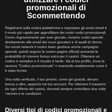
promozionali di
Scommettendo
Registrarsi sulla nostra piattaforma e impostare gli avvisi email è
il modo più rapido per approfittare dei nostri codici promozionali.
Come ringraziamento per aver giocato, inviamo codici speciali
direttamente alle email dei nuovi giocatori e di quelli di ritorno.
Sui social network il nostro team gestisce anche campagne
speciali, quindi seguire le nostre pagine ufficiali aumenta le
probabilità di ricevere bonus extra per il casinò. Ottenere un
codice è semplice e il riscatto è facile. Vai al tuo profilo, trova la
sezione "Codice promozionale" e inseriscilo esattamente come ti
è stato fornito.
Una volta verificato, il tuo premio, come giri gratuiti, denaro
bonus o altro, apparirà nel tuo account. Per ottenere il massimo
da ogni offerta del casinò, dovresti sempre controllare due volte
i termini e le condizioni.
Diversi tipi di codici promozionali e