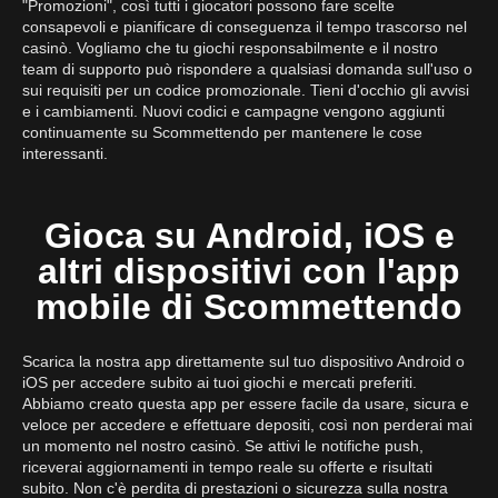
"Promozioni", così tutti i giocatori possono fare scelte
consapevoli e pianificare di conseguenza il tempo trascorso nel
casinò. Vogliamo che tu giochi responsabilmente e il nostro
team di supporto può rispondere a qualsiasi domanda sull'uso o
sui requisiti per un codice promozionale. Tieni d'occhio gli avvisi
e i cambiamenti. Nuovi codici e campagne vengono aggiunti
continuamente su Scommettendo per mantenere le cose
interessanti.
Gioca su Android, iOS e
altri dispositivi con l'app
mobile di Scommettendo
Scarica la nostra app direttamente sul tuo dispositivo Android o
iOS per accedere subito ai tuoi giochi e mercati preferiti.
Abbiamo creato questa app per essere facile da usare, sicura e
veloce per accedere e effettuare depositi, così non perderai mai
un momento nel nostro casinò. Se attivi le notifiche push,
riceverai aggiornamenti in tempo reale su offerte e risultati
subito. Non c'è perdita di prestazioni o sicurezza sulla nostra