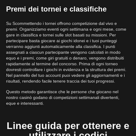
Premi dei tornei e classifiche
Su Scommettendo i tornei offrono competizione dal vivo e
premi. Organizziamo eventi ogni settimana e ogni mese, come
gare in classifica e tornei sulle slot basati su missioni. Per
partecipare basta giocare ai giochi idonei e i tuoi punteggi
verranno aggiunti automaticamente alla classifica. I punti
assegnati a ciascun partecipante vengono calcolati in modo
equo e i premi, come giri gratuiti o denaro, vengono distribuiti
rapidamente al termine del concorso. Prima di ogni torneo
dovresti controllare i giochi in evidenza e la struttura dei premi.
Nel pannello del tuo account puoi vedere gli aggiornamenti e i
risultati, rendendo facile tenere traccia dei tuoi progressi.
Questo metodo garantisce che le persone che giocano nel
nostro casinò godano di competizioni settimanali divertenti,
eque e interessanti.
Linee guida per ottenere e
utilizzare i codici