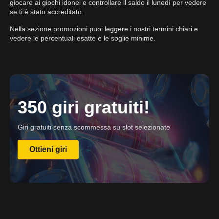
giocare ai giochi idonei e controllare il saldo il lunedì per vedere
se ti è stato accreditato.
Nella sezione promozioni puoi leggere i nostri termini chiari e
vedere le percentuali esatte e le soglie minime.
350 giri gratuiti!
Giri gratuiti senza scommessa su slot selezionate
Ottieni giri