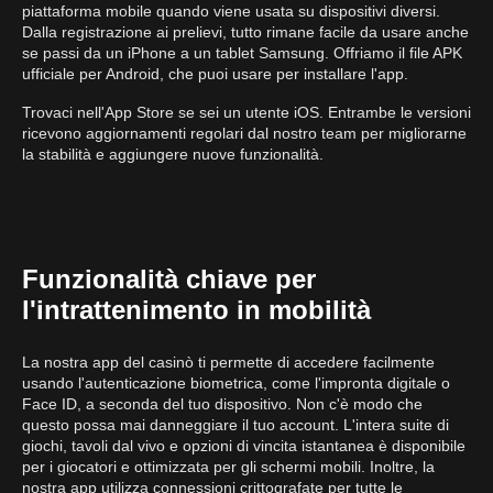
piattaforma mobile quando viene usata su dispositivi diversi.
Dalla registrazione ai prelievi, tutto rimane facile da usare anche
se passi da un iPhone a un tablet Samsung. Offriamo il file APK
ufficiale per Android, che puoi usare per installare l'app.
Trovaci nell'App Store se sei un utente iOS. Entrambe le versioni
ricevono aggiornamenti regolari dal nostro team per migliorarne
la stabilità e aggiungere nuove funzionalità.
Funzionalità chiave per
l'intrattenimento in mobilità
La nostra app del casinò ti permette di accedere facilmente
usando l'autenticazione biometrica, come l'impronta digitale o
Face ID, a seconda del tuo dispositivo. Non c'è modo che
questo possa mai danneggiare il tuo account. L'intera suite di
giochi, tavoli dal vivo e opzioni di vincita istantanea è disponibile
per i giocatori e ottimizzata per gli schermi mobili. Inoltre, la
nostra app utilizza connessioni crittografate per tutte le