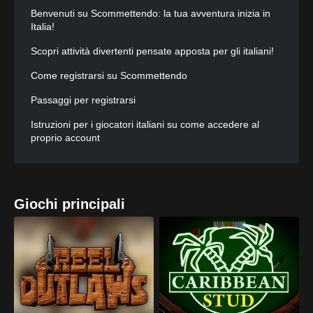
Benvenuti su Scommettendo: la tua avventura inizia in
Italia!
Scopri attività divertenti pensate apposta per gli italiani!
Come registrarsi su Scommettendo
Passaggi per registrarsi
Istruzioni per i giocatori italiani su come accedere al
proprio account
Garantire un accesso sicuro e semplice
Prova le entusiasmanti slot, i classici giochi da tavolo e i
giochi con croupier dal vivo nel nostro casinò
Giochi principali
Eccellenza del casinò dal vivo
Puoi ottenere un bonus di giri gratuiti, cashback e tornei
quando utilizzi le nostre offerte speciali
Le nostre funzionalità per giri gratuiti e cashback
Premi dei tornei e classifiche