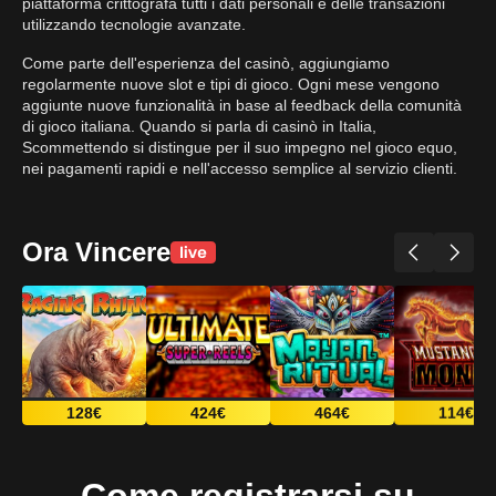
piattaforma crittografa tutti i dati personali e delle transazioni
utilizzando tecnologie avanzate.
Come parte dell'esperienza del casinò, aggiungiamo
regolarmente nuove slot e tipi di gioco. Ogni mese vengono
aggiunte nuove funzionalità in base al feedback della comunità
di gioco italiana. Quando si parla di casinò in Italia,
Scommettendo si distingue per il suo impegno nel gioco equo,
nei pagamenti rapidi e nell'accesso semplice al servizio clienti.
Ora Vincere
128€
424€
464€
114€