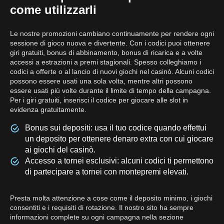
come utilizzarli
Le nostre promozioni cambiano continuamente per rendere ogni
sessione di gioco nuova e divertente. Con i codici puoi ottenere
giri gratuiti, bonus di abbinamento, bonus di ricarica e a volte
accessi a estrazioni a premi stagionali. Spesso colleghiamo i
codici a offerte o al lancio di nuovi giochi nel casinò. Alcuni codici
possono essere usati una sola volta, mentre altri possono
essere usati più volte durante il limite di tempo della campagna.
Per i giri gratuiti, inserisci il codice per giocare alle slot in
evidenza gratuitamente.
Bonus sui depositi: usa il tuo codice quando effettui
un deposito per ottenere denaro extra con cui giocare
ai giochi del casinò.
Accesso a tornei esclusivi: alcuni codici ti permettono
di partecipare a tornei con montepremi elevati.
Presta molta attenzione a cose come il deposito minimo, i giochi
consentiti e i requisiti di rotazione. Il nostro sito ha sempre
informazioni complete su ogni campagna nella sezione