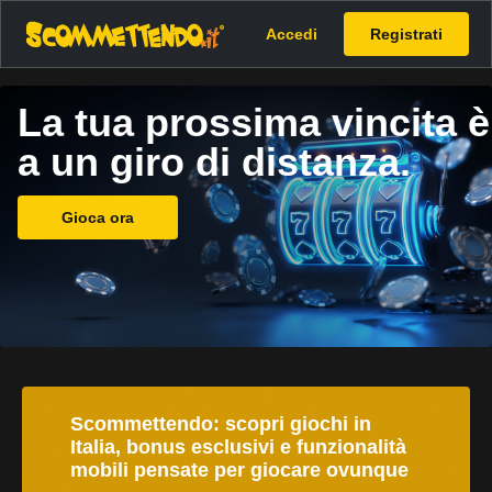
Accedi
Registrati
La tua prossima vincita è
a un giro di distanza.
Gioca ora
Scommettendo: scopri giochi in
Italia, bonus esclusivi e funzionalità
mobili pensate per giocare ovunque