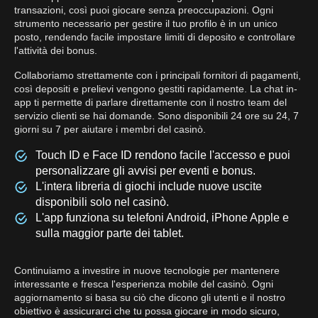
transazioni, così puoi giocare senza preoccupazioni. Ogni
strumento necessario per gestire il tuo profilo è in un unico
posto, rendendo facile impostare limiti di deposito e controllare
l'attività dei bonus.
Collaboriamo strettamente con i principali fornitori di pagamenti,
così depositi e prelievi vengono gestiti rapidamente. La chat in-
app ti permette di parlare direttamente con il nostro team del
servizio clienti se hai domande. Sono disponibili 24 ore su 24, 7
giorni su 7 per aiutare i membri del casinò.
Touch ID e Face ID rendono facile l'accesso e puoi
personalizzare gli avvisi per eventi e bonus.
L'intera libreria di giochi include nuove uscite
disponibili solo nel casinò.
L'app funziona su telefoni Android, iPhone Apple e
sulla maggior parte dei tablet.
Continuiamo a investire in nuove tecnologie per mantenere
interessante e fresca l'esperienza mobile del casinò. Ogni
aggiornamento si basa su ciò che dicono gli utenti e il nostro
obiettivo è assicurarci che tu possa giocare in modo sicuro,